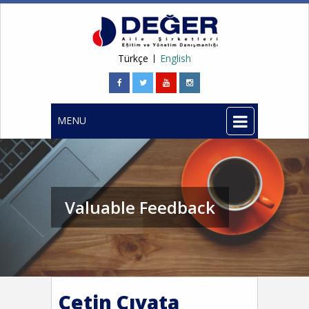
Türkçe
English
MENU
Valuable Feedback
Çetin Cıvata