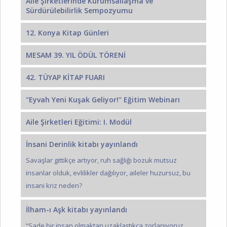
Aile Şirketlerinde Kurumsallaşma ve
Sürdürülebilirlik Sempozyumu
12. Konya Kitap Günleri
MESAM 39. YIL ÖDÜL TÖRENİ
42. TÜYAP KİTAP FUARI
"Eyvah Yeni Kuşak Geliyor!" Eğitim Webinarı
Aile Şirketleri Eğitimi: I. Modül
İnsani Derinlik kitabı yayınlandı
Savaşlar gittikçe artıyor, ruh sağlığı bozuk mutsuz
insanlar olduk, evlilikler dağılıyor, aileler huzursuz, bu
insani kriz neden?
İlham-ı Aşk kitabı yayınlandı
“Sade bir insan olmaktan uzaklaştıkça zorlanıyoruz.