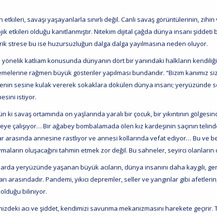
 etkileri, savaşı yaşayanlarla sınırlı değil. Canlı savaş görüntülerinin, zih
jik etkileri olduğu kanıtlanmıştır. Nitekim dijital çağda dünya insanı şiddeti 
rik strese bu ise huzursuzluğun dalga dalga yayılmasına neden oluyor.
 yönelik katliam konusunda dünyanın dört bir yanındaki halkların kendiliği
emelerine rağmen büyük gösteriler yapılması bundandır. “Bizim kanımız siz
enin sesine kulak vererek sokaklara dökülen dünya insanı; yeryüzünde soykı
esini istiyor.
n ki savaş ortamında on yaşlarında yaralı bir çocuk, bir yıkıntının gölgesi
meye çalışıyor… Bir ağabey bombalamada ölen kız kardeşinin saçının telind
lar arasında annesine rastlıyor ve annesi kollarında vefat ediyor… Bu ve 
vmaların oluşacağını tahmin etmek zor değil. Bu sahneler, seyirci olanların 
larda yeryüzünde yaşanan büyük acıların, dünya insanını daha kaygılı, gergi
arı arasındadır. Pandemi, yıkıcı depremler, seller ve yangınlar gibi afetle
olduğu biliniyor.
izdeki acı ve şiddet, kendimizi savunma mekanizmasını harekete geçirir. Teh