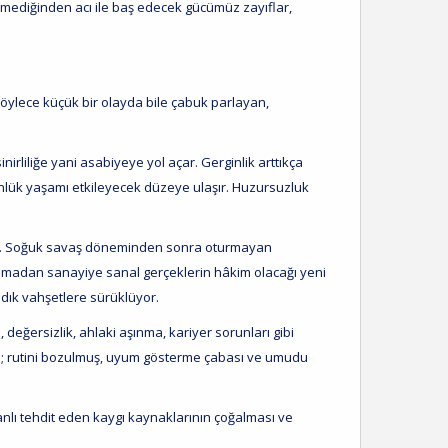
elmediğinden acı ile baş edecek gücümüz zayıflar,
öylece küçük bir olayda bile çabuk parlayan,
rliliğe yani asabiyeye yol açar. Gerginlik arttıkça
ünlük yaşamı etkileyecek düzeye ulaşır. Huzursuzluk
ır. Soğuk savaş döneminden sonra oturmayan
unmadan sanayiye sanal gerçeklerin hâkim olacağı yeni
dık vahşetlere sürüklüyor.
değersizlik, ahlaki aşınma, kariyer sorunları gibi
in; rutini bozulmuş, uyum gösterme çabası ve umudu
lı tehdit eden kaygı kaynaklarının çoğalması ve