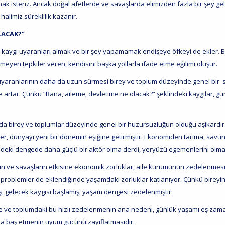
mak isteriz. Ancak doğal afetlerde ve savaşlarda elimizden fazla bir şey g
halimiz süreklilik kazanır.
LACAK?”
i kaygı uyaranları almak ve bir şey yapamamak endişeye öfkeyi de ekler. B
meyen tepkiler veren, kendisini başka yollarla ifade etme eğilimi oluşur.
uyaranlarının daha da uzun sürmesi birey ve toplum düzeyinde genel bir sini
e artar. Çünkü “Bana, aileme, devletime ne olacak?” şeklindeki kaygılar, g
.
a birey ve toplumlar düzeyinde genel bir huzursuzluğun olduğu aşikard
er, dünyayı yeni bir dönemin eşiğine getirmiştir. Ekonomiden tarıma, sav
eki dengede daha güçlü bir aktör olma derdi, yeryüzü egemenlerini olma
in ve savaşların etkisine ekonomik zorluklar, aile kurumunun zedelenmesi, 
 problemler de eklendiğinde yaşamdaki zorluklar katlanıyor. Çünkü birey
ş, gelecek kaygısı başlamış, yaşam dengesi zedelenmiştir.
e ve toplumdaki bu hızlı zedelenmenin ana nedeni, günlük yaşamı eş zaman
la baş etmenin uyum gücünü zayıflatmasıdır.