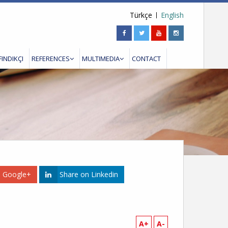
Türkçe
English
FINDIKÇI
REFERENCES
MULTIMEDIA
CONTACT
n Google+
Share on Linkedin
A+
A-