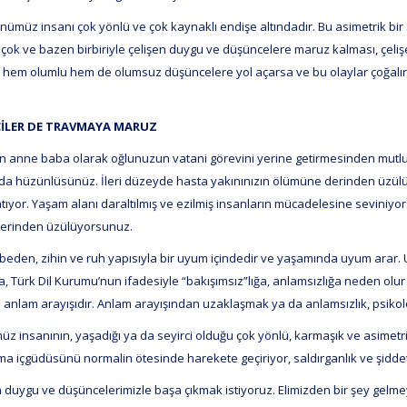
nümüz insanı çok yönlü ve çok kaynaklı endişe altındadır. Bu asimetrik bir 
 çok ve bazen birbiriyle çelişen duygu ve düşüncelere maruz kalması, çeliş
r hem olumlu hem de olumsuz düşüncelere yol açarsa ve bu olaylar çoğalır
CİLER DE TRAVMAYA MARUZ
n anne baba olarak oğlunuzun vatani görevini yerine getirmesinden mu
 da hüzünlüsünüz. İleri düzeyde hasta yakınınızın ölümüne derinden üzül
atıyor. Yaşam alanı daraltılmış ve ezilmiş insanların mücadelesine sevin
erinden üzülüyorsunuz.
beden, zihin ve ruh yapısıyla bir uyum içindedir ve yaşamında uyum arar. U
, Türk Dil Kurumu’nun ifadesiyle “bakışımsız”lığa, anlamsızlığa neden olur 
 anlam arayışıdır. Anlam arayışından uzaklaşmak ya da anlamsızlık, psikol
z insanının, yaşadığı ya da seyirci olduğu çok yönlü, karmaşık ve asimetrik
a içgüdüsünü normalin ötesinde harekete geçiriyor, saldırganlık ve şiddet 
n duygu ve düşüncelerimizle başa çıkmak istiyoruz. Elimizden bir şey gelme