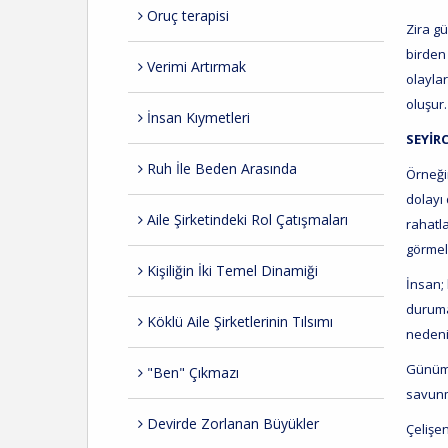
Oruç terapisi
Zira gü
birden
Verimi Artırmak
olayla
oluşur.
İnsan Kıymetleri
SEYİR
Ruh İle Beden Arasında
Örneği
dolayı
Aile Şirketindeki Rol Çatışmaları
rahatl
görmel
Kişiliğin İki Temel Dinamiği
İnsan; 
duruma
Köklü Aile Şirketlerinin Tılsımı
nedeni
Günümü
"Ben" Çıkmazı
savunm
Devirde Zorlanan Büyükler
Çelişe