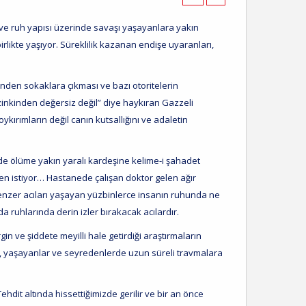
in ve ruh yapısı üzerinde savaşı yaşayanlara yakın
birlikte yaşıyor. Süreklilik kazanan endişe uyaranları,
nden sokaklara çıkması ve bazı otoritelerin
inkinden değersiz değil” diye haykıran Gazzeli
rımların değil canın kutsallığını ve adaletin
nde ölüme yakın yaralı kardeşine kelime-i şahadet
en istiyor… Hastanede çalışan doktor gelen ağır
benzer acıları yaşayan yüzbinlerce insanın ruhunda ne
da ruhlarında derin izler bırakacak acılardır.
n ve şiddete meyilli hale getirdiği araştırmaların
rin, yaşayanlar ve seyredenlerde uzun süreli travmalara
dit altında hissettiğimizde gerilir ve bir an önce