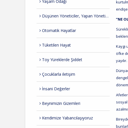
Yaşam Odağı
kurtul
endişe 
Düşünen Yöneticiler, Yapan Yöneticiler
“NE O
Sürekl
Otomatik Hayatlar
beklen
Tüketilen Hayat
Kaygı 
öfke d
Toy Yüreklerde Şiddet
yayılır
Dünyad
Çocuklarla iletişim
dengel
dönemd
İnsani Değerler
Afetler
sosyal
Beynimizin Gizemleri
azalmı
Kendimize Yabancılaşıyoruz
Bireyd
bunlar