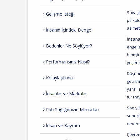
Savaşın
Gelişme İsteği
psikolo
asimet
İnsanın İçindeki Denge
İnsana
Bedenler Ne Söylüyor?
engell
hemşir
Performansınız Nasıl?
yeşerm
Düşünü
Kolaylaştırınız
getirt
yaralı
İnsanlar ve Markalar
tür tra
Son yıl
Ruh Sağlığımızın Mimarları
sonuçl
neden 
İnsan ve Bayram
Çevrem