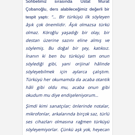
Sohbetimiz sırasında Üstat Murat
Çobanoğlu, ders alabileceğimiz değerli bir
“… Bir türküyü ilk söyleyen
tespit yaptı:
âşık çok önemlidir. Âşık olmazsa türkü
olmaz. Köroğlu yaşadığı bir olay, bir
destan üzerine sazını eline almış ve
söylemiş. Bu doğal bir şey, katıksız.
İnanın ki ben bu türküyü tam onun
söylediği gibi, yani orijinal hâlinde
söyleyebilmek için aylarca çalıştım.
Türküyü her okumamda da acaba otantik
hâli gibi oldu mu, acaba onun gibi
okudum mu diye endişeleniyorum…
Şimdi kimi sanatçılar; önlerinde notalar,
mikrofonlar, arkalarında birçok saz, türlü
ses cihazları olmasına rağmen türküyü
söyleyemiyorlar. Çünkü aşk yok, heyecan