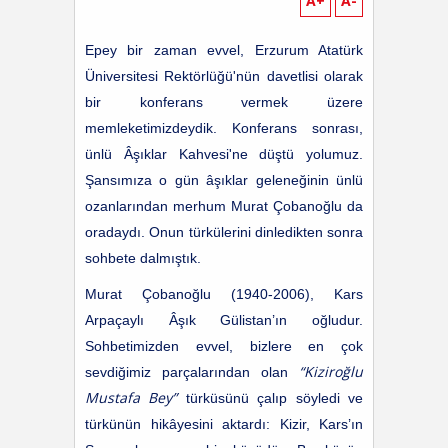
A+
A-
Epey bir zaman evvel, Erzurum Atatürk
Üniversitesi Rektörlüğü'nün davetlisi olarak
bir konferans vermek üzere
memleketimizdeydik. Konferans sonrası,
ünlü Âşıklar Kahvesi'ne düştü yolumuz.
Şansımıza o gün âşıklar geleneğinin ünlü
ozanlarından merhum Murat Çobanoğlu da
oradaydı. Onun türkülerini dinledikten sonra
sohbete dalmıştık.
Murat Çobanoğlu (1940-2006), Kars
Arpaçaylı Âşık Gülistan’ın oğludur.
Sohbetimizden evvel, bizlere en çok
“Kiziroğlu
sevdiğimiz parçalarından olan
Mustafa Bey”
türküsünü çalıp söyledi ve
türkünün hikâyesini aktardı: Kizir, Kars’ın