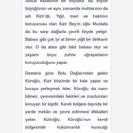
Susuz kazasının bir köyüdür. Bu köyün
büyüğünün ve aynı zamanda muhtarının da
adı Kizir’dir. Yiğit, mert ve haklının
koruyucusu olan Kizir Bey’in oğlu Mustafa
da bu sarp dağlarla çevrili köyde yetişir.
Babası gibi çok iyi at binen yiğit bir delikanlı
olur. O da atası gibi fakir babası olur ve
yaşamı boyu zulme uğrayanların
koruyuculuğunu yapar.
Destana göre Bolu Dağlarından gelen
Köroğlu, Kizir köyünde bir kale yapar ve
buraya yerleşmek ister. Köroğlu da namı
bilinen, çevresindeki fakirleri ve mazlumları
koruyan bir kişidir. Kendi bölgesi dışında bir
yerde mekân ve çevre edinmesi dikkatleri
çeker. Kiziroğlu, Köroğlu’nun kendi
bölgesinde hükümranlık kuracağı