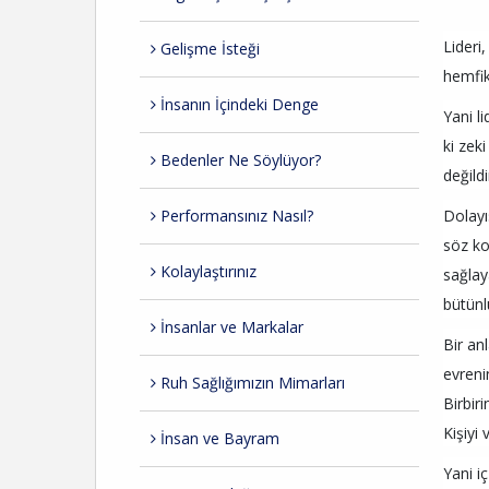
Lideri
Gelişme İsteği
hemfik
İnsanın İçindeki Denge
Yani li
ki zek
Bedenler Ne Söylüyor?
değildi
Performansınız Nasıl?
Dolayıs
söz ko
Kolaylaştırınız
sağlay
bütünl
İnsanlar ve Markalar
Bir an
evreni
Ruh Sağlığımızın Mimarları
Birbir
Kişiyi
İnsan ve Bayram
Yani i