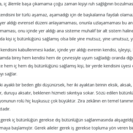
a, iç âlemle başa çıkamama çoğu zaman kişiyi ruh sağlığının bozulmas
kendisini bir türlü aşamaz, aşamadığı için de başkalarına faydalı olam
 yer aldığı evrensel düzeni anlayamaması, onunla uzlaşamaması bu ana 
maması, onu içinde yer aldığı ana sisteme muhalif bir alt sistem haline g
a kişi iç bütünlüğünü sağlamış olsa bile yine mutsuz, yine umutsuz,
kendisini kabullenmesi kadar, içinde yer aldığı evrenin kendisi, işleyişi,
lamda birey hem kendisi hem de çevresiyle uyum sağladığı oranda diğer
e hem iç hem dış bütünlüğünü sağlamış kişi, bir yerde kendisini üyesi
ı sağlar.
ki ayaklı bir beden gibi düşünürsek, her iki ayaktan birinin eksik, aksak
r, duruşu aksatır, beklenen hizmeti sıkıntıya sokar. Sözü edilen bütün
yonunun rolü hiç kuşkusuz çok büyüktür. Zira zekânın en temel tanım
tadır.
gerek iç bütünlüğün gerekse dış bütünlüğün sağlanmasında alışageldiği
aya başlamıştır. Gerek aileler gerek iş gerekse topluma yön veren bire