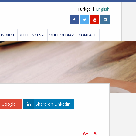
Türkçe
English
FINDIKÇI
REFERENCES
MULTIMEDIA
CONTACT
n Google+
Share on Linkedin
A+
A-