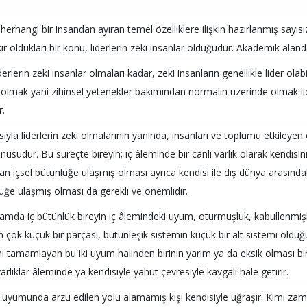
, herhangi bir insandan ayıran temel özelliklere ilişkin hazırlanmış sayı
ir oldukları bir konu, liderlerin zeki insanlar olduğudur. Akademik aland
derlerin zeki insanlar olmaları kadar, zeki insanların genellikle lider olab
i olmak yani zihinsel yetenekler bakımından normalin üzerinde olmak lide
r.
ıyla liderlerin zeki olmalarının yanında, insanları ve toplumu etkileyen öz
nusudur. Bu süreçte bireyin; iç âleminde bir canlı varlık olarak kendisi
an içsel bütünlüğe ulaşmış olması ayrıca kendisi ile dış dünya arasındak
üğe ulaşmış olması da gerekli ve önemlidir.
lamda iç bütünlük bireyin iç âlemindeki uyum, oturmuşluk, kabullenmişlik;
n çok küçük bir parçası, bütünleşik sistemin küçük bir alt sistemi oldu
ini tamamlayan bu iki uyum halinden birinin yarım ya da eksik olması b
 varlıklar âleminde ya kendisiyle yahut çevresiyle kavgalı hale getirir.
ç uyumunda arzu edilen yolu alamamış kişi kendisiyle uğraşır. Kimi za