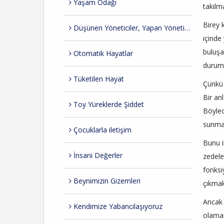
Yaşam Odağı
takılm
Birey 
Düşünen Yöneticiler, Yapan Yöneticiler
içinde
buluşa
Otomatik Hayatlar
durumd
Tüketilen Hayat
Çünkü 
Bir an
Toy Yüreklerde Şiddet
Böylec
sunmay
Çocuklarla iletişim
Bunu i
İnsani Değerler
zedele
fonksi
Beynimizin Gizemleri
çıkmak
Ancak 
Kendimize Yabancılaşıyoruz
olamam