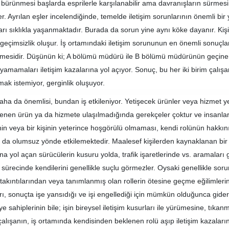
 bürünmesi başlarda esprilerle karşılanabilir ama davranışların sürmesi i
er. Ayrılan eşler incelendiğinde, temelde iletişim sorunlarının önemli bir 
arı sıklıkla yaşanmaktadır. Burada da sorun yine aynı köke dayanır. Kişi
l geçimsizlik oluşur. İş ortamındaki iletişim sorununun en önemli sonuçla
nmesidir. Düşünün ki; A bölümü müdürü ile B bölümü müdürünün geçinemem
yamamaları iletişim kazalarına yol açıyor. Sonuç, bu her iki birim çalışanl
ak istemiyor, gerginlik oluşuyor.
ha da önemlisi, bundan iş etkileniyor. Yetişecek ürünler veya hizmet ye
enen ürün ya da hizmete ulaşılmadığında gerekçeler çoktur ve insanlar g
şinin veya bir kişinin yeterince hoşgörülü olmaması, kendi rolünün hakkını
ı da olumsuz yönde etkilemektedir. Maalesef kişilerden kaynaklanan bir k
na yol açan sürücülerin kusuru yolda, trafik işaretlerinde vs. aramaları g
sürecinde kendilerini genellikle suçlu görmezler. Oysaki genellikle sorun 
l takıntılarından veya tanımlanmış olan rollerin ötesine geçme eğilimler
rı, sonuçta işe yansıdığı ve işi engellediği için mümkün olduğunca gideril
e sahiplerinin bile; işin bireysel iletişim kusurları ile yürümesine, tıka
 çalışanın, iş ortamında kendisinden beklenen rolü aşıp iletişim kazala