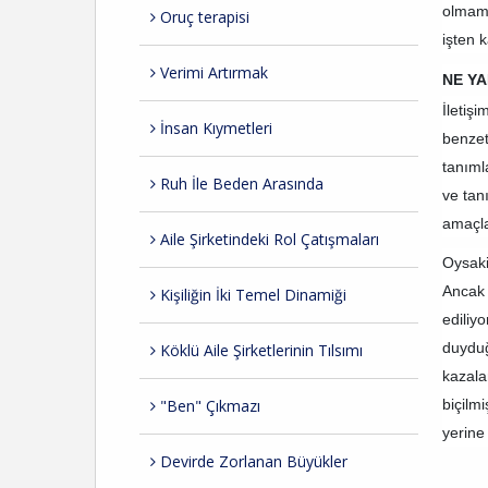
olmama
Oruç terapisi
işten 
Verimi Artırmak
NE Y
İletişi
İnsan Kıymetleri
benzetm
tanıml
Ruh İle Beden Arasında
ve tan
amaçla
Aile Şirketindeki Rol Çatışmaları
Oysaki
Ancak b
Kişiliğin İki Temel Dinamiği
ediliyo
duyduğ
Köklü Aile Şirketlerinin Tılsımı
kazala
"Ben" Çıkmazı
biçilm
yerine
Devirde Zorlanan Büyükler