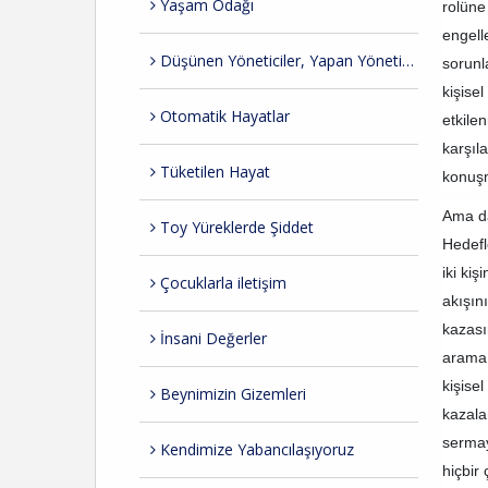
Yaşam Odağı
rolüne
engell
Düşünen Yöneticiler, Yapan Yöneticiler
sorunl
kişise
Otomatik Hayatlar
etkile
karşıla
Tüketilen Hayat
konuşm
Ama da
Toy Yüreklerde Şiddet
Hedefl
iki ki
Çocuklarla iletişim
akışın
kazası
İnsani Değerler
arama 
kişise
Beynimizin Gizemleri
kazala
sermay
Kendimize Yabancılaşıyoruz
hiçbir