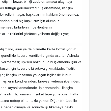
letişimi bozar, birliği zedeler, amaca ulaşmayı
yer tuttuğu görülmektedir. İş ortamında, iletişim
ler rollerini aşar, başkalarının hakkını önemsemez,
rından birisi hiç kuşkusuz işin olumsuz
esi, birbirlerinin beklentilerini
arı birbirlerini görünce yollarını değiştiriyor;
tişmiyor, ürün ya da hizmette kalite bozuluyor vb.
enellikle kusuru kendileri dışında ararlar. Aslında
 vermemesi; ilişkileri bozduğu gibi işletmenin işini ve
usur, işin kusuru gibi ortaya çıkmaktadır. Trafik
ibi; iletişim kazasına yol açan kişiler de kusur
kişilerin kendilerinden, bireysel yetersizliklerinden,
inden kaynaklanmaktadır. İş ortamındaki iletişim
melidir. Hiç kimsenin, şirket tepe yöneticileri hatta
nmasına sebep olma hakkı yoktur. Diğer bir ifade ile
rına neden olmaya ve sonuçta işi tıkamaya hakkı