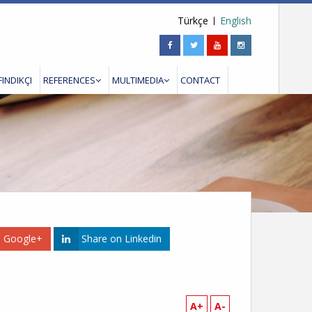
Türkçe
English
FINDIKÇI
REFERENCES
MULTIMEDIA
CONTACT
n Google+
Share on Linkedin
A+
A-