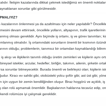
lıdır. İletişim kazalarında dikkat çekmek istediğimiz en önemli noktalardan
kaynaklanan sorunlar gibi görülmesidir.
APMALIYIZ?
m kazalarının önlenmesi ya da azaltılması için neler yapılabilir? Öncelikle,
esini devam ettirirsek, öncelikle yolların, altyapının, trafik işaretlerini
anmış olması gereklidir. Aynı biçimde iş ortamı, iş ve görev tanımları; k
ımlanmış olmalıdır. İş ortamındaki sorunların önemli bir kısmının özünde k
rının olduğu; problemlerin, tanımsız bir ortamdan kaynaklandığı bilinm
 iş akışı ve ilişkilerin tanımlı olduğu üretim zeminleri ve kişilerin aynı
ireysel istekler, arzular, hedefler; birliğin, takımın, ailenin, şirketin ort
rsa sorunlar bitmeyecektir. Burada önemli ve belirleyici olan; kişilerin ist
udur. Kiracı ev sahibi gibi, otobüsteki yolcu şoför gibi, ast üst gibi, yö
rı için uygun bir zemin kendiliğinden oluşur. Biraz hoşgörü ve açıklık, 
iş olan rolü aşmamak önemlidir. Başkalarının haklarına tecavüz edip, 
 kendi rolümüze iyi çalışmak gereklidir.