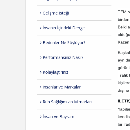
TEM ot
Gelişme İsteği
birden 
Belki 
İnsanın İçindeki Denge
olduğu
Bedenler Ne Söylüyor?
Kazanı
Başkal
Performansınız Nasıl?
aynıdır
görünt
Kolaylaştırınız
Trafik
kişile
İnsanlar ve Markalar
dışına
İLET
Ruh Sağlığımızın Mimarları
Yapıla
İnsan ve Bayram
kendis
bir if