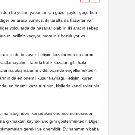
izden bu yolları yapanlar için güzel şeyler geçerken
ç diğer bir araca vurmuş, iki tarafta da hasarlar var.
er yolcularda da hasarlar olabilir. İki aracın sebep
sunuz, aciliniz kaçıyor, moraliniz bozuluyor vs.
oralinizi de bozuyor. İletişim kazalarında da durum
stlamayalım. Tabii ki trafik kazaları gibi fiziki
maçlarına ulaşmalarını ciddi biçimde engellemektedir.
arının da en önemli kusur kaynağı, iletişimi kuran
de; en önemli kaza türünün, kişilerin kendi rollerinin
ter olma isteğinden, karşıdakini önemsememesinden,
ına çıkmaktan kaynaklandığını göstermektedir. Diğer
na çıkmamaları gerekli ve önemlidir. Ev hanımının baba