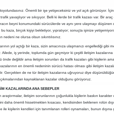
oyolundasınız. Önemli bir işe yetişeceksiniz ve yol açık görünüyor. İçin
trafik yavaşlıyor ve sıkışıyor. Belli ki ilerde bir trafik kazası var. Bir ara
aracın beyni konumundaki sürücülerde ve aynı yere ulaşmayı düşünen diğ
 bu kaza, birçok kişiyi bekletiyor, yıpratıyor; sonuçta işinize yetişemiyor
n nedeni ne olursa olsun sıkıntılısınız.
arının yol açtığı bir kaza, sizin amacınıza ulaşmanızı engellediği gibi m
. Ailede, iş yerinde, toplumda gün geçmiyor ki çeşitli iletişim kazalarına ra
ü önde değildir ama iletişim sorunları da trafik kazaları gibi kişilerin a
 kazalarının en önemli nedeninin sürücü hatası olması gibi iletişim kazal
rdir. Gerçekten de ne tür iletişim kazalarına uğruyoruz diye düşünüldüğün
 çıkmalarından kaynaklanan kazalar olduğunu görüyoruz.
İŞİM KAZALARINDA ANA SEBEPLER
n araştırmalar, iletişim sorunlarının çoğunlukla kişilerin baskın karak
ini daha önemli hissetmekten kısacası, kendisinden beklenen rolün dış
ade ile kişilerin kendileri için tanımlanan rolleri oynamaları, bunun dışı