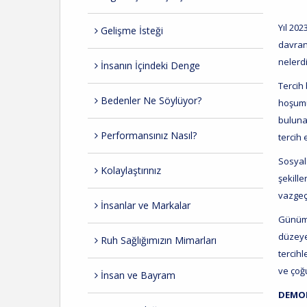
Yıl 20
Gelişme İsteği
davranı
nelerd
İnsanın İçindeki Denge
Tercih
Bedenler Ne Söylüyor?
hoşumu
bulunan
Performansınız Nasıl?
tercih
Sosyal 
Kolaylaştırınız
şekill
vazgeçe
İnsanlar ve Markalar
Günümüz
düzeye 
Ruh Sağlığımızın Mimarları
tercihl
ve çoğ
İnsan ve Bayram
DEMO