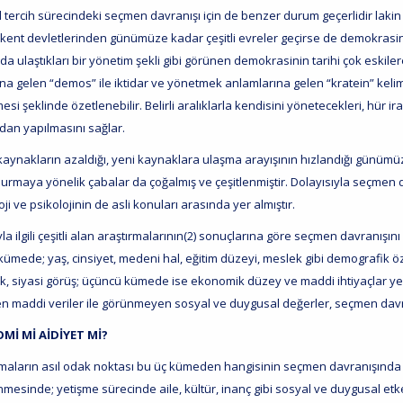
 tercih sürecindeki seçmen davranışı için de benzer durum geçerlidir lakin b
kent devletlerinden günümüze kadar çeşitli evreler geçirse de demokrasin
 ulaştıkları bir yönetim şekli gibi görünen demokrasinin tarihi çok eskiler
na gelen “demos” ile iktidar ve yönetmek anlamlarına gelen “kratein” keli
si şeklinde özetlenebilir. Belirli aralıklarla kendisini yönetecekleri, hür
ndan yapılmasını sağlar.
kaynakların azaldığı, yeni kaynaklara ulaşma arayışının hızlandığı günümü
urmaya yönelik çabalar da çoğalmış ve çeşitlenmiştir. Dolayısıyla seçmen da
ji ve psikolojinin de asli konuları arasında yer almıştır.
 ilgili çeşitli alan araştırmalarının(2) sonuçlarına göre seçmen davranışını
 kümede; yaş, cinsiyet, medeni hal, eğitim düzeyi, meslek gibi demografik özel
k, siyasi görüş; üçüncü kümede ise ekonomik düzey ve maddi ihtiyaçlar y
n maddi veriler ile görünmeyen sosyal ve duygusal değerler, seçmen davran
Mİ Mİ AİDİYET Mİ?
rmaların asıl odak noktası bu üç kümeden hangisinin seçmen davranışında 
nmesinde; yetişme sürecinde aile, kültür, inanç gibi sosyal ve duygusal etk