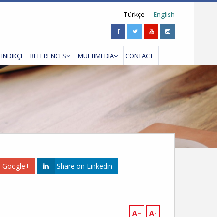
Türkçe
English
FINDIKÇI
REFERENCES
MULTIMEDIA
CONTACT
n Google+
Share on Linkedin
A+
A-