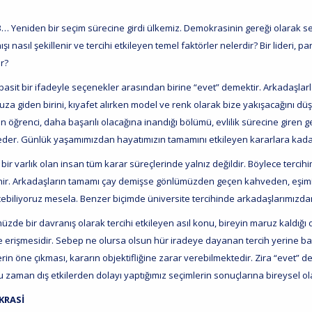
23… Yeniden bir seçim sürecine girdi ülkemiz. Demokrasinin gereği olarak se
şı nasıl şekillenir ve tercihi etkileyen temel faktörler nelerdir? Bir lideri, 
ir?
 basit bir ifadeyle seçenekler arasından birine “evet” demektir. Arkadaşl
za giden birini, kıyafet alırken model ve renk olarak bize yakışacağını dü
 öğrenci, daha başarılı olacağına inandığı bölümü, evlilik sürecine giren g
 eder. Günlük yaşamımızdan hayatımızın tamamını etkileyen kararlara kadar s
bir varlık olan insan tüm karar süreçlerinde yalnız değildir. Böylece tercih
enir. Arkadaşların tamamı çay demişse gönlümüzden geçen kahveden, eşimiz 
biliyoruz mesela. Benzer biçimde üniversite tercihinde arkadaşlarımızdan, 
de bir davranış olarak tercihi etkileyen asıl konu, bireyin maruz kaldığı 
erişmesidir. Sebep ne olursa olsun hür iradeye dayanan tercih yerine baskı g
erin öne çıkması, kararın objektifliğine zarar verebilmektedir. Zira “evet” d
u zaman dış etkilerden dolayı yaptığımız seçimlerin sonuçlarına bireysel ol
KRASİ