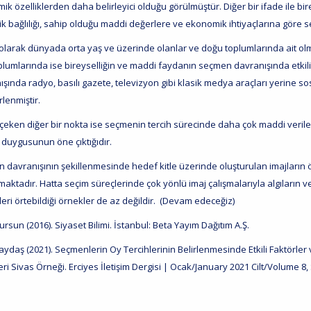
k özelliklerden daha belirleyici olduğu görülmüştür. Diğer bir ifade ile birey
jik bağlılığı, sahip olduğu maddi değerlere ve ekonomik ihtiyaçlarına göre
olarak dünyada orta yaş ve üzerinde olanlar ve doğu toplumlarında ait olma
oplumlarında ise bireyselliğin ve maddi faydanın seçmen davranışında etkil
şında radyo, basılı gazete, televizyon gibi klasik medya araçları yerine sosy
rlenmiştir.
çeken diğer bir nokta ise seçmenin tercih sürecinde daha çok maddi verilerin
 duygusunun öne çıktığıdır.
 davranışının şekillenmesinde hedef kitle üzerinde oluşturulan imajların öz
maktadır. Hatta seçim süreçlerinde çok yönlü imaj çalışmalarıyla algıların v
eri örtebildiği örnekler de az değildir. (Devam edeceğiz)
Dursun (2016). Siyaset Bilimi. İstanbul: Beta Yayım Dağıtım A.Ş.
Taydaş (2021). Seçmenlerin Oy Tercihlerinin Belirlenmesinde Etkili Faktörler 
ri Sivas Örneği. Erciyes İletişim Dergisi | Ocak/January 2021 Cilt/Volume 8, 