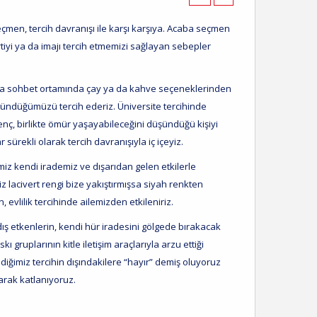
çmen, tercih davranışı ile karşı karşıya. Acaba seçmen
partiyi ya da imajı tercih etmemizi sağlayan sebepler
arla sohbet ortamında çay ya da kahve seçeneklerinden
şündüğümüzü tercih ederiz. Üniversite tercihinde
enç, birlikte ömür yaşayabileceğini düşündüğü kişiyi
ürekli olarak tercih davranışıyla iç içeyiz.
imiz kendi irademiz ve dışarıdan gelen etkilerle
lacivert rengi bize yakıştırmışsa siyah renkten
evlilik tercihinde ailemizden etkileniriz.
dış etkenlerin, kendi hür iradesini gölgede bırakacak
ruplarının kitle iletişim araçlarıyla arzu ettiği
ediğimiz tercihin dışındakilere “hayır” demiş oluyoruz
arak katlanıyoruz.