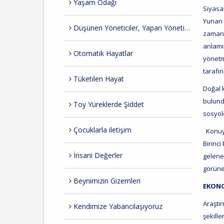
Yaşam Odağı
Siyasal
Yunan 
Düşünen Yöneticiler, Yapan Yöneticiler
zamanda
anlamı
Otomatik Hayatlar
yönetme
tarafı
Tüketilen Hayat
Doğal 
bulund
Toy Yüreklerde Şiddet
sosyolo
Çocuklarla iletişim
Konuyla
Birinci
İnsani Değerler
gelene
görüne
Beynimizin Gizemleri
EKONO
Araştı
Kendimize Yabancılaşıyoruz
şekille