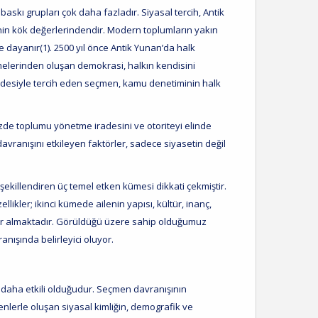
askı grupları çok daha fazladır. Siyasal tercih, Antik
in kök değerlerindendir. Modern toplumların yakın
e dayanır(1). 2500 yıl önce Antik Yunan’da halk
melerinden oluşan demokrasi, halkın kendisini
 iradesiyle tercih eden seçmen, kamu denetiminin halk
zde toplumu yönetme iradesini ve otoriteyi elinde
vranışını etkileyen faktörler, sadece siyasetin değil
 şekillendiren üç temel etken kümesi dikkati çekmiştir.
likler; ikinci kümede ailenin yapısı, kültür, inanç,
er almaktadır. Görüldüğü üzere sahip olduğumuz
ışında belirleyici oluyor.
daha etkili olduğudur. Seçmen davranışının
enlerle oluşan siyasal kimliğin, demografik ve