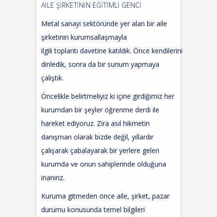
AİLE ŞİRKETİNİN EĞİTİMLİ
GENCİ
Metal sanayi sektöründe yer alan
bir
aile
şirketi
nin
kurumsallaşmayla
ilgili toplantı
davetine
katıldık
.
Önce
kendilerini
dinledik
,
s
onra
da
bir sunum
yapmaya
çalıştık
.
Öncelikle belirtmeliyiz ki içine girdiğimiz her
kurumdan bir şeyler öğrenme derdi ile
hareket ediyoruz. Zira asıl hikmetin
danışman olarak bizde değil, yıllardır
çalışarak çabalayarak bir yerlere gelen
kurumda ve onun sahiplerinde olduğuna
inanırız.
Kuruma gitmeden
önce
aile, şirket, pazar
durumu konusunda temel bilgileri