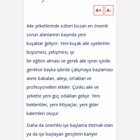
A+
A-
Aile şirketlerinde ezberi bozan
en
önemli
sorun alan
larının başında
yeni
kuşaklar
geliyor.
Yeni kuşa
k aile üyelerinin
büyümesi,
yetişmesi,
iyi
bir
eğitim
alması
ve
gerek aile işinin içinde
gerekse başka işlerde çalışmaya başlaması
anne-babaları, aileyi, ortakları ve
profesyonelleri etkiler.
Ç
ünkü aile ve
şirkette yeni güç odakları gelişir. Yeni
beklentiler, yeni ihtiyaçlar, yeni gider
kalemleri oluşur.
Daha da önemlisi işe başlama ihtimali olan
ya da işe başlayan
gençlerin
kariyer