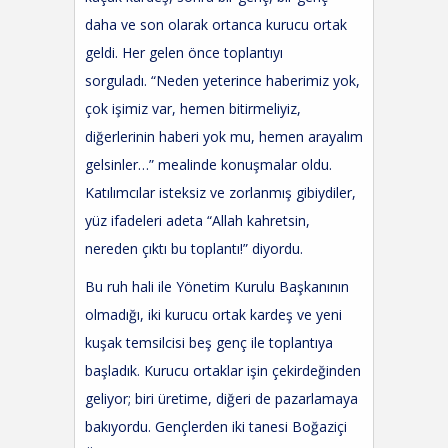
daha
ve
son olarak ortanca kurucu ortak
geldi. Her gelen önce toplantıyı
sorguladı.
“Neden yeterince haberimiz yok,
çok işimiz var, hemen bitirmeliyiz,
diğerlerinin haberi yok mu, hemen arayalım
gelsinler
…
”
mealinde konuşmalar oldu.
Katılımcılar isteksiz ve zorlanmış gibi
ydiler
,
yüz ifadeleri adeta
“Allah kahretsin,
nereden çıktı bu toplantı
!
”
diyordu
.
Bu ruh hali ile Yönetim Kurulu Başkanının
olmadığı, iki kurucu ortak kardeş ve yeni
kuşak temsilcisi beş genç ile toplantıya
başladık. Kurucu ortaklar işin çekirdeğinden
geliyor
;
b
iri üretime, diğeri
de
pazarlamaya
bakıyor
du
. Gençlerden iki
tanesi
Boğaziçi