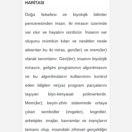
HARİTASI
Doğa felsefesi ve biyolojik bilimler
penceresinden insan, iki mirasın üzerinde
var olur ve hayatını sürdürür. İnsanın var
oluşunu mümkün kılan ve nesilden nesle
aktarılan bu iki miras, gen(ler) ve mem(ler)
olarak tanımlanır. Gen(ler); insanın biyolojik
mirasını, gelişim programının algoritmasını
ve bu algoritmaların kullanımını kontrol
eden bilgileri ve(ya) program parçalarını
taşıyan biyo-kimyasal polimerlerdir.
Mem(ler); beyin-zihin sisteminde ortaya
çıkan semboller (imgeler), kognitler,
arketipler, imajlar, kavramlar ve inançların
tamamı olup, insandaki zihinsel gerçekliğin