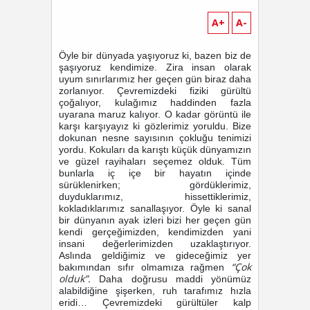
A+
A-
Öyle bir dünyada yaşıyoruz ki, bazen biz de
şaşıyoruz kendimize. Zira insan olarak
uyum sınırlarımız her geçen gün biraz daha
zorlanıyor.
Çevremizdeki fiziki gürültü
çoğalıyor, kulağımız haddinden fazla
uyarana maruz kalıyor. O kadar görüntü ile
karşı karşıyayız ki gözlerimiz yoruldu. Bize
dokunan nesne sayısının çokluğu tenimizi
yordu. Kokuları da karıştı küçük dünyamızın
ve güzel rayihaları seçemez olduk. Tüm
bunlarla iç içe bir hayatın içinde
sürüklenirken; gördüklerimiz,
duyduklarımız, hissettiklerimiz,
kokladıklarımız sanallaşıyor. Öyle ki sanal
bir dünyanın ayak izleri bizi her geçen gün
kendi gerçeğimizden, kendimizden yani
insani değerlerimizden uzaklaştırıyor.
Aslında geldiğimiz ve gideceğimiz yer
“Çok
bakımından sıfır olmamıza rağmen
olduk”.
Daha doğrusu maddi yönümüz
alabildiğine şişerken, ruh tarafımız hızla
eridi… Çevremizdeki gürültüler kalp